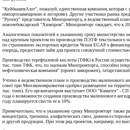
"КуйбышевАзот", пожалуй, единственная компания, которая с
импортозамещению в легпроме). Другие участники рынка пред
"Рупеку" представитель Минпромторга, в ведомственный план
новочебоксарский "Химпром". Минпромторг ожидает, что к 202
Аналогичных показателей к указанному сроку министерство ож
над крупным проектом по производству ПЭТФ текстильного на
по страхованию экспортных кредитов Чехии EGAP о финансиро
очередь, предоставит займ для проекта совокупной стоимостью
Производство терефталевой кислоты (ТФК) в России осуществ
тыс. тонн ТФК, что, по оценкам Минпромторга, способно покр
нефтехимическая компания" (проект заморожен), татарстанский
Учтено в ведомственном плане и производство малеинового ан
совет при Минэкономразвития одобрил размещение на территор
тыс. тонн). Его организатором выступает ООО "Каматех" - С
года о возможности создания производства малеинового ангидр
году планируется свести ее к 10%.
Примечательно, что к указанному сроку Минпромторг также р
концентрата, треонина, алифатических смол, дивинил-стирольн
и другой продукции. При этом ряд проектов, например, по выс