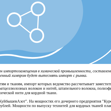
 импортозамещения в химической промышленности, составленн
венный химпром будет вытеснять импорт с рынка.
тям и тканям, импорт которых ведомство рассчитывает заместит
атцеллюлозных волокон и нитей, штапельного волокна, полиэфир
ической нити для кордной ткани.
"КуйбышевАзот". На мощностях его дочернего предприятия "Кур
ублей. Мощности по выпуску технитей для кордных тканей планир