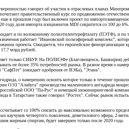
 уверенностью говорит об участии в отраслевых планах Минпром
почитают правительственный курс по продвижению отечественн
 еще в прошлом году был включен проект по импортозамещению
0 году доля импорта изоцианатов MDI сократится со 100 до 6%.
идает и по волоконному полиэтилентерефталату (ПЭТФ), и по тер
значения работает "Ивановский полиэфирный комплекс", котор
вании проекта. Ожидается, что европейские финорганизации к
 17,7 млрд рублей.
ляет только СИБУР. На ПОЛИЭФе (Благовещенск, Башкирия) дейс
ывать не более 35% потребностей рынка. В разное время о нам
 "СафПэт" (ожидает одобрения от ВЭБа), "Этана".
гидрида, о намерениях освоить которое только в течение прошл
ии ОЭЗ "Алабуга" производства малеинового ангидрида мощност
П российской ООО "Па-Рус" и немецкой инжиниринговой компан
ида в Татарстане также говорил "Ростех". Сейчас рынок испыты
ассчитывает со 100% снизить до максимально возможного преде
ых каучуков четвертого поколения, диметилового эфира, 2-мети
шим жирным спиртам, будет завершен только после 2020 года.