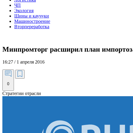
ЧП
Экология
Шины и каучуки
Машиностроение
Вторпереработка
Минпромторг расширил план импорто
16:27 / 1 апреля 2016
0