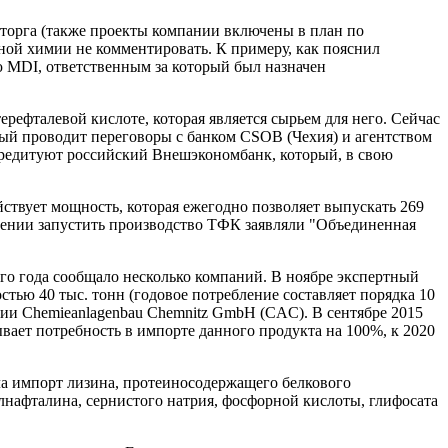
торга (также проекты компании включены в план по
ой химии не комментировать. К примеру, как пояснил
 MDI, ответственным за который был назначен
ефталевой кислоте, которая является сырьем для него. Сейчас
ый проводит переговоры с банком CSOB (Чехия) и агентством
редитуют российский Внешэкономбанк, который, в свою
твует мощность, которая ежегодно позволяет выпускать 269
ерении запустить производство ТФК заявляли "Объединенная
ого года сообщало несколько компаний. В ноябре экспертный
ью 40 тыс. тонн (годовое потребление составляет порядка 10
ии Chemieanlagenbau Chemnitz GmbH (CAC). В сентябре 2015
вает потребность в импорте данного продукта на 100%, к 2020
ла импорт лизина, протеиносодержащего белкового
лнафталина, сернистого натрия, фосфорной кислоты, глифосата