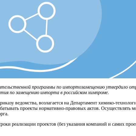
ительственной программы по импортозамещению утвердило отр
тия по замещению импорта в российском химпроме.
приказу ведомства, возлагается на Департамент химико-техноло
абатывать проекты нормативно-правовых актов. Осуществлять м
рга.
оки реализации проектов (без указания компаний и самих проек