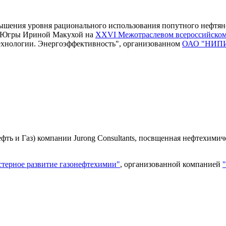
вышения уровня рационального использования попутного нефтяно
-Югры Ириной Макухой на
XXVI Межотраслевом всероссийско
ехнологии. Энергоэффективность", организованном
ОАО "НИПИг
фть и Газ) компании Jurong Consultants, посвщенная нефтехими
стерное развитие газонефтехимии"
, организованной компанией