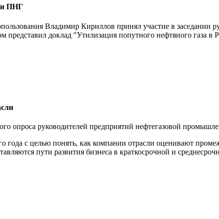
ии ПНГ
опользования Владимир Кириллов принял участие в заседании р
ом представил доклад "Утилизация попутного нефтяного газа в 
асли
дного опроса руководителей предприятий нефтегазовой промышле
о года с целью понять, как компании отрасли оценивают промеж
тавляются пути развития бизнеса в краткосрочной и среднесроч