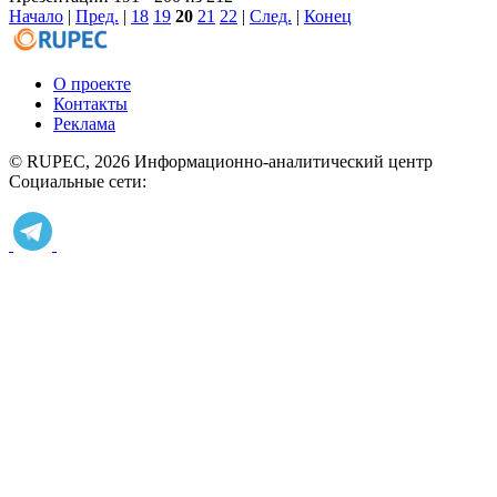
Начало
|
Пред.
|
18
19
20
21
22
|
След.
|
Конец
О проекте
Контакты
Реклама
© RUPEC, 2026
Информационно-аналитический центр
Социальные сети: