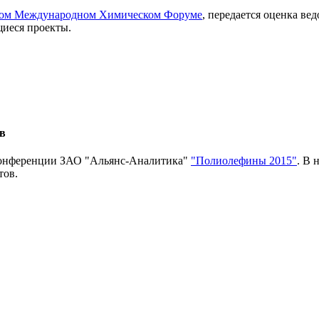
ском Международном Химическом Форуме
, передается оценка ве
иеся проекты.
в
конференции ЗАО "Альянс-Аналитика"
"Полиолефины 2015"
. В 
тов.