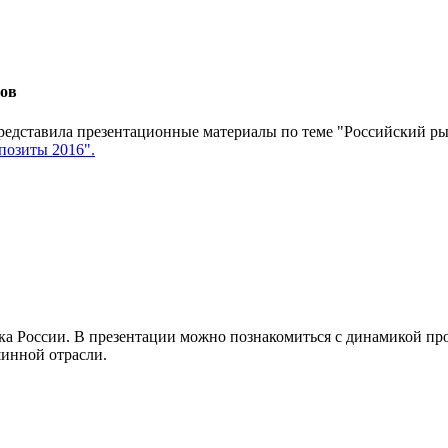
тов
редставила презентационные материалы по теме "Российский р
озиты 2016".
а России. В презентации можно познакомиться с динамикой про
шинной отрасли.