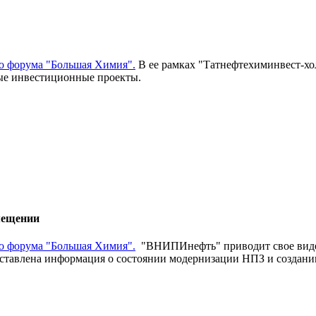
 форума "Большая Химия".
В ее рамках "Татнефтехиминвест-хо
ные инвестиционные проекты.
мещении
 форума "Большая Химия".
"ВНИПИнефть" приводит свое виде
дставлена информация о состоянии модернизации НПЗ и создан