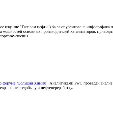
ое издание "Газпром нефти") была опубликована инфографика п
 мощностей основных производителей катализаторов, приводитс
мпортозамещения.
 форума "Большая Химия".
Аналитиками PwC проведен анализ п
евра на нефтедобычу и нефтепереработку.