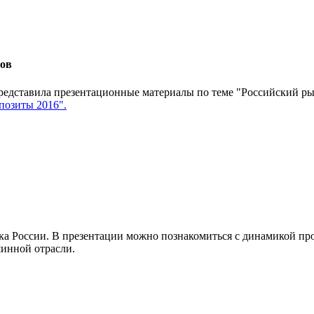
тов
редставила презентационные материалы по теме "Российский р
озиты 2016".
а России. В презентации можно познакомиться с динамикой про
шинной отрасли.