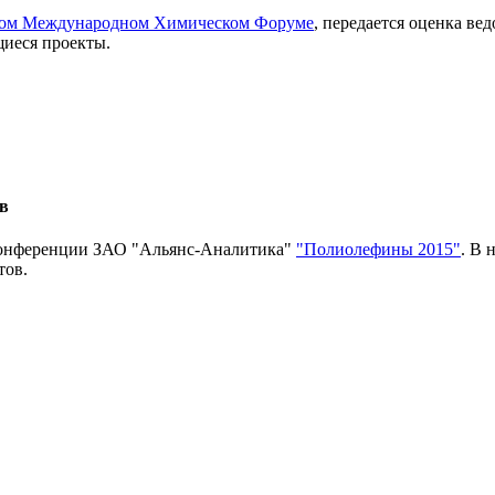
ском Международном Химическом Форуме
, передается оценка ве
иеся проекты.
в
конференции ЗАО "Альянс-Аналитика"
"Полиолефины 2015"
. В 
тов.