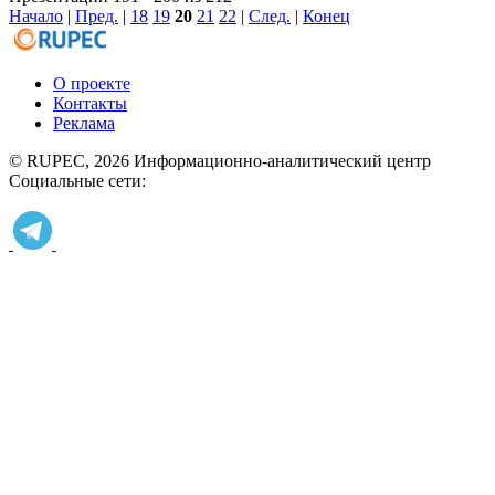
Начало
|
Пред.
|
18
19
20
21
22
|
След.
|
Конец
О проекте
Контакты
Реклама
© RUPEC, 2026
Информационно-аналитический центр
Социальные сети: