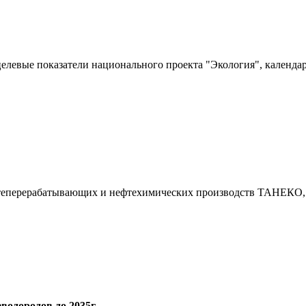
левые показатели национального проекта "Экология", календар
фтеперерабатывающих и нефтехимических производств ТАНЕКО,
одородов до 2035г.