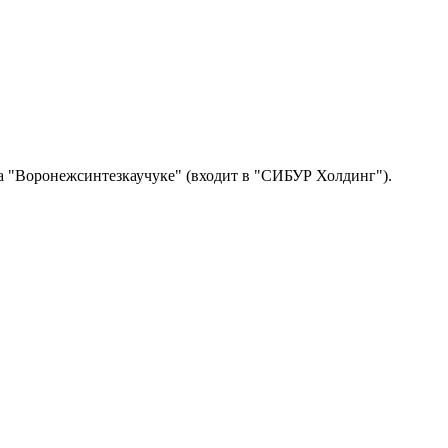
на "Воронежсинтезкаучуке" (входит в "СИБУР Холдинг").