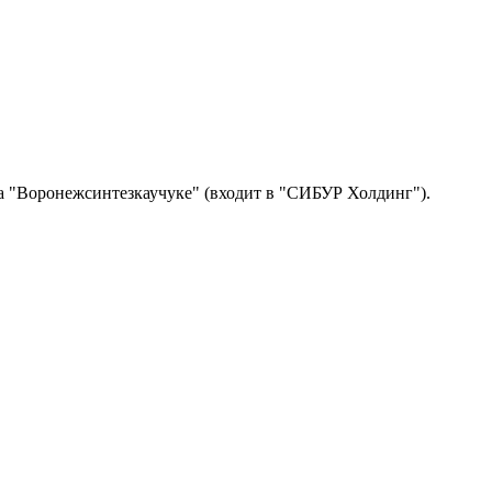
на "Воронежсинтезкаучуке" (входит в "СИБУР Холдинг").