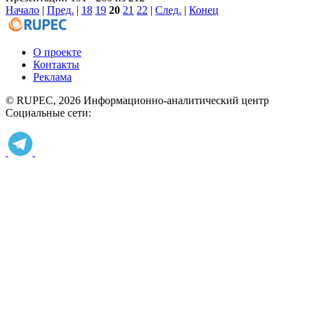
Начало
|
Пред.
|
18
19
20
21
22
|
След.
|
Конец
О проекте
Контакты
Реклама
© RUPEC, 2026
Информационно-аналитический центр
Социальные сети: